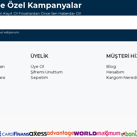
ze Özel Kampanyalar
 Kayıt Ol Fırsatlardan Önce Sen Haberdar Ol!
ul ediyorum.
ÜYELİK
MÜŞTERİ H
arı
Üye Ol
Blog
Şifremi Unuttum
Hesabım
esi
Sepetim
Kargom Nered