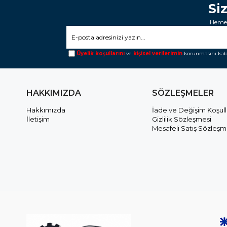
Si
Hemen
Üyelik koşullarını
ve
kişisel verilerimin
korunmasını kab
HAKKIMIZDA
SÖZLEŞMELER
Hakkımızda
İade ve Değişim Koşull
İletişim
Gizlilik Sözleşmesi
Mesafeli Satış Sözleşm