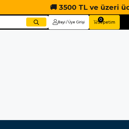
🚚 3500 TL ve üzeri ücret
0
Sepetim
Bayi / Üye Girişi