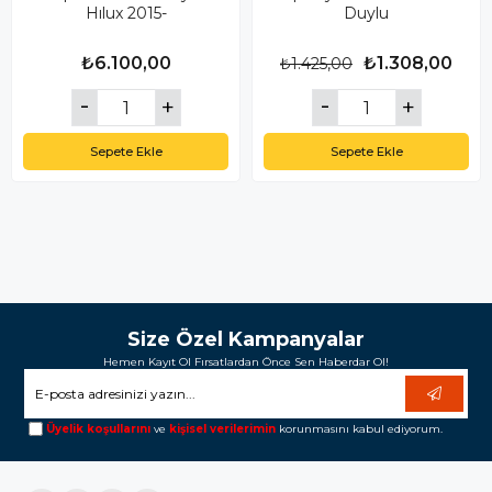
Hılux 2015-
Duylu
₺6.100,00
₺1.308,00
₺1.425,00
Sepete Ekle
Sepete Ekle
Size Özel Kampanyalar
Hemen Kayıt Ol Fırsatlardan Önce Sen Haberdar Ol!
Üyelik koşullarını
ve
kişisel verilerimin
korunmasını kabul ediyorum.