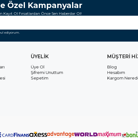
ze Özel Kampanyalar
 Kayıt Ol Fırsatlardan Önce Sen Haberdar Ol!
ul ediyorum.
ÜYELİK
MÜŞTERİ H
arı
Üye Ol
Blog
Şifremi Unuttum
Hesabım
esi
Sepetim
Kargom Nered