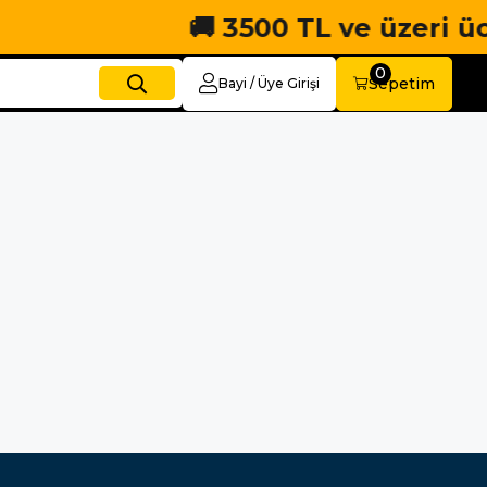
🚚 3500 TL ve üzeri ücret
0
Sepetim
Bayi / Üye Girişi