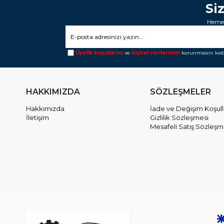
Si
Hemen
Üyelik koşullarını
ve
kişisel verilerimin
korunmasını kab
HAKKIMIZDA
SÖZLEŞMELER
Hakkımızda
İade ve Değişim Koşull
İletişim
Gizlilik Sözleşmesi
Mesafeli Satış Sözleşm