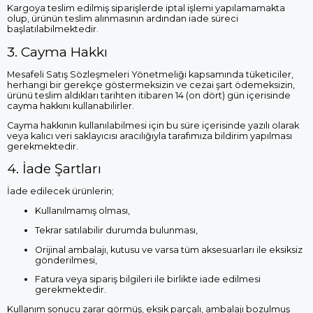
Kargoya teslim edilmiş siparişlerde iptal işlemi yapılamamakta
olup, ürünün teslim alınmasının ardından iade süreci
başlatılabilmektedir.
3. Cayma Hakkı
Mesafeli Satış Sözleşmeleri Yönetmeliği kapsamında tüketiciler,
herhangi bir gerekçe göstermeksizin ve cezai şart ödemeksizin,
ürünü teslim aldıkları tarihten itibaren 14 (on dört) gün içerisinde
cayma hakkını kullanabilirler.
Cayma hakkının kullanılabilmesi için bu süre içerisinde yazılı olarak
veya kalıcı veri saklayıcısı aracılığıyla tarafımıza bildirim yapılması
gerekmektedir.
4. İade Şartları
İade edilecek ürünlerin;
Kullanılmamış olması,
Tekrar satılabilir durumda bulunması,
Orijinal ambalajı, kutusu ve varsa tüm aksesuarları ile eksiksiz
gönderilmesi,
Fatura veya sipariş bilgileri ile birlikte iade edilmesi
gerekmektedir.
Kullanım sonucu zarar görmüş, eksik parçalı, ambalajı bozulmuş