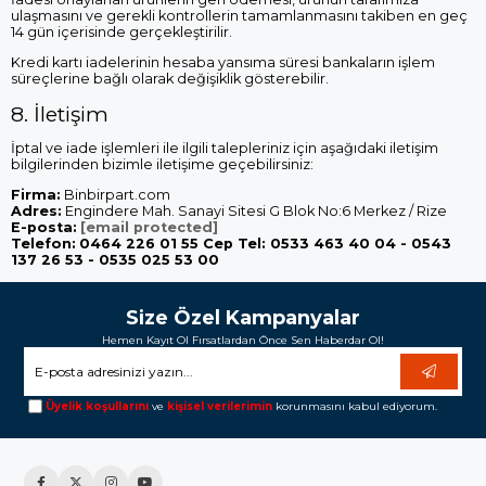
ulaşmasını ve gerekli kontrollerin tamamlanmasını takiben en geç
14 gün içerisinde gerçekleştirilir.
Kredi kartı iadelerinin hesaba yansıma süresi bankaların işlem
süreçlerine bağlı olarak değişiklik gösterebilir.
8. İletişim
İptal ve iade işlemleri ile ilgili talepleriniz için aşağıdaki iletişim
bilgilerinden bizimle iletişime geçebilirsiniz:
Firma:
Binbirpart.com
Adres:
Engindere Mah. Sanayi Sitesi G Blok No:6 Merkez / Rize
E-posta:
[email protected]
Telefon:
0464 226 01 55 Cep Tel: 0533 463 40 04 - 0543
137 26 53 - 0535 025 53 00
Size Özel Kampanyalar
Hemen Kayıt Ol Fırsatlardan Önce Sen Haberdar Ol!
Üyelik koşullarını
ve
kişisel verilerimin
korunmasını kabul ediyorum.