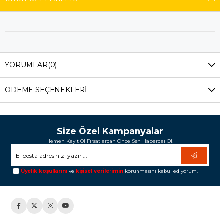
YORUMLAR
(0)
ÖDEME SEÇENEKLERI
Size Özel Kampanyalar
Hemen Kayıt Ol Fırsatlardan Önce Sen Haberdar Ol!
Üyelik koşullarını
ve
kişisel verilerimin
korunmasını kabul ediyorum.