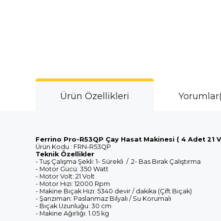
Ürün Özellikleri
Yorumlar
Ferrino Pro-R53QP Çay Hasat Makinesi ( 4 Adet 21 V 
Ürün Kodu : FRN-R53QP
Teknik Özellikler
- Tuş Çalışma Şekli: 1- Sürekli / 2- Bas Bırak Çalıştırma
- Motor Gücü: 350 Watt
- Motor Volt: 21 Volt
- Motor Hızı: 12000 Rpm
- Makine Bıçak Hızı: 5340 devir / dakika (Çift Bıçak)
- Şanzıman: Paslanmaz Bilyalı / Su Korumalı
- Bıçak Uzunluğu: 30 cm
- Makine Ağırlığı: 1.05 kg