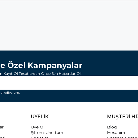
ze Özel Kampanyalar
 Kayıt Ol Fırsatlardan Önce Sen Haberdar Ol!
ul ediyorum.
ÜYELİK
MÜŞTERİ H
arı
Üye Ol
Blog
Şifremi Unuttum
Hesabım