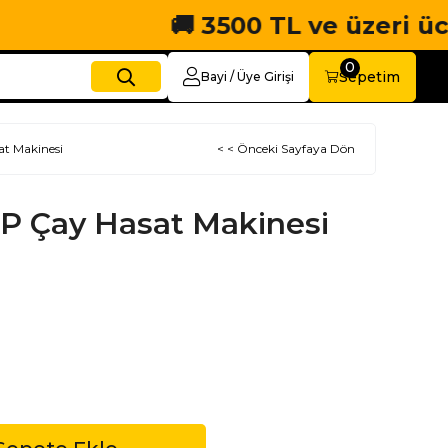
🚚 3500 TL ve üzeri ücretsiz
0
Sepetim
Bayi / Üye Girişi
t Makinesi
< < Önceki Sayfaya Dön
P Çay Hasat Makinesi