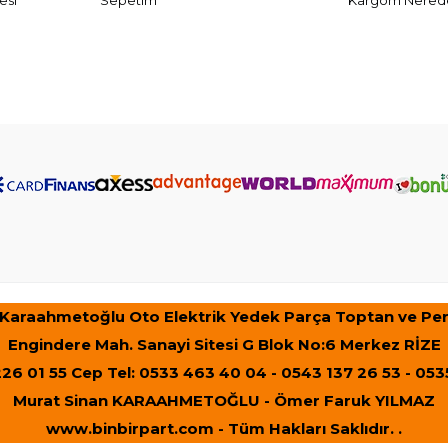
esi
Sepetim
Kargom Nered
 Karaahmetoğlu Oto Elektrik Yedek Parça Toptan ve Pe
Engindere Mah. Sanayi Sitesi G Blok No:6 Merkez RİZE
226 01 55 Cep Tel: 0533 463 40 04 - 0543 137 26 53 - 053
Murat Sinan KARAAHMETOĞLU - Ömer Faruk YILMAZ
www.binbirpart.com
- Tüm Hakları Saklıdır. .