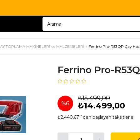
AY TOPLAMA MAKİNELERİ ve MALZEMELERİ
Ferrino Pro-R53QP Çay Hasa
Ferrino Pro-R53Q
₺15.499,00
%
6
₺14.499,00
₺2.440,67
`den başlayan taksitlerle
İndirim