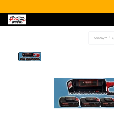
Anasayfa
Ç