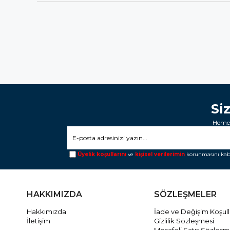
Si
Hemen
Üyelik koşullarını
ve
kişisel verilerimin
korunmasını kab
HAKKIMIZDA
SÖZLEŞMELER
Hakkımızda
İade ve Değişim Koşull
İletişim
Gizlilik Sözleşmesi