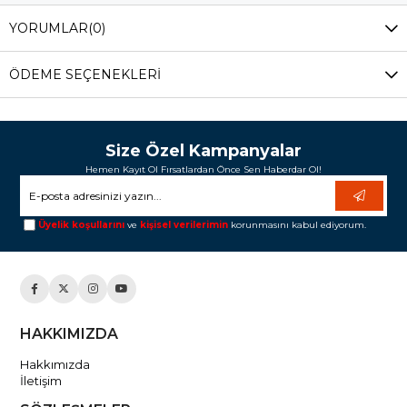
YORUMLAR
(0)
ÖDEME SEÇENEKLERI
Size Özel Kampanyalar
Hemen Kayıt Ol Fırsatlardan Önce Sen Haberdar Ol!
Üyelik koşullarını
ve
kişisel verilerimin
korunmasını kabul ediyorum.
HAKKIMIZDA
Hakkımızda
İletişim