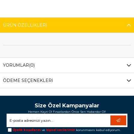
ÜRÜN ÖZELLIKLERI
YORUMLAR
(0)
ÖDEME SEÇENEKLERI
Size Özel Kampanyalar
Hemen Kayıt Ol Fırsatlardan Önce Sen Haberdar Ol!
Üyelik koşullarını
ve
kişisel verilerimin
korunmasını kabul ediyorum.