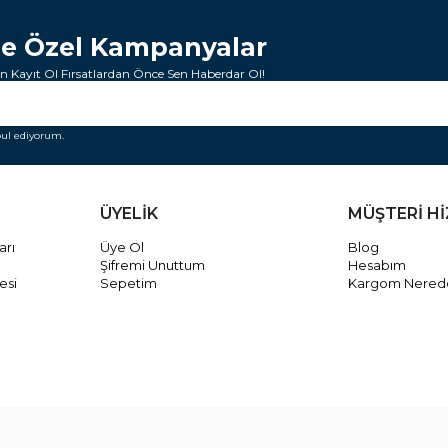
ze Özel Kampanyalar
 Kayıt Ol Fırsatlardan Önce Sen Haberdar Ol!
ul ediyorum.
ÜYELİK
MÜŞTERİ H
arı
Üye Ol
Blog
Şifremi Unuttum
Hesabım
esi
Sepetim
Kargom Nered