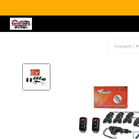
Anasayfa
♥