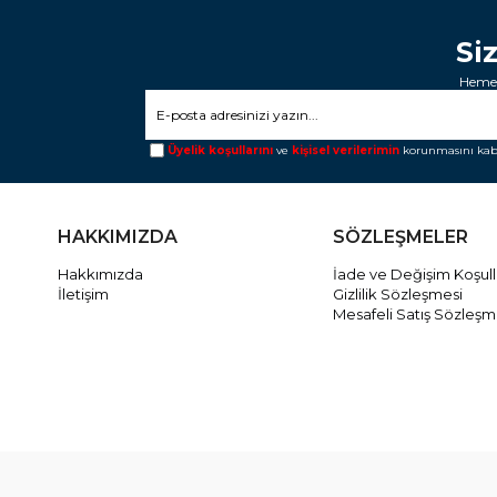
Si
Hemen
Üyelik koşullarını
ve
kişisel verilerimin
korunmasını kab
HAKKIMIZDA
SÖZLEŞMELER
Hakkımızda
İade ve Değişim Koşull
İletişim
Gizlilik Sözleşmesi
Mesafeli Satış Sözleşm