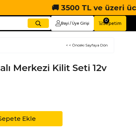
🚚 3500 TL ve üzeri ücretsi
0
Sepetim
Bayi / Üye Girişi
< < Önceki Sayfaya Dön
 Merkezi Kilit Seti 12v